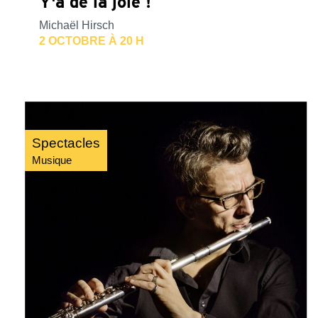
Y'a de la joie !
Michaël Hirsch
2 OCTOBRE À 20 H
Spectacles
Musique