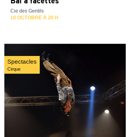
Bal à facettes
Cie des Gentils
10 OCTOBRE À 20 H
Spectacles
Cirque