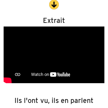
rencontres et énergie collective.
Peu à peu, la pièce s’ouvre au public, invité à partager ce
moment, jusqu’à une fin festive où les frontières entre
Extrait
plateau et salle disparaissent.
Une belle proposition chorégraphique pour ouvrir la saison et
pour retrouver la joie d’un théâtre en mouvement.
Artistes
: Johanna Mandonnet, Stéphanie Pignon, Sakiko Oishi, Fabio
Dolce, Aristide Desfrères, Bastien Roux et Hafiz Dhaou ;
Conception,
chorégraphie, mise en scène et scénographie
: Aïcha M’Barek et
Hafiz Dhaou ;
Création lumière
: Xavier Lazarini secondé par Jacques-
Henri Bidermann ;
Univers sonore
: Hafiz Dhaou ;
Création musicale
:
Mehdi Ahmadi AKA Cali Kula & Haythem , Achour AKA Ogra ;
Régie son
: Christophe Zurfluh ;
Costume
: Aïcha M’Barek,
Crédit photo
:
Blandine Soulage
Ils l'ont vu, ils en parlent