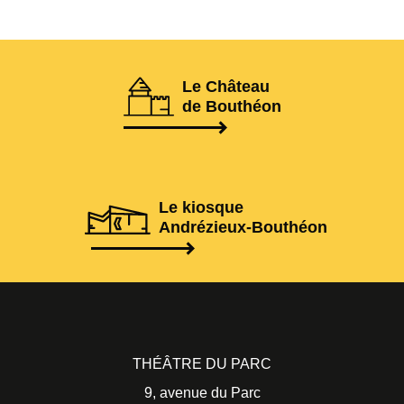
Le Château
de Bouthéon
Le kiosque
Andrézieux-Bouthéon
THÉÂTRE DU PARC
9, avenue du Parc