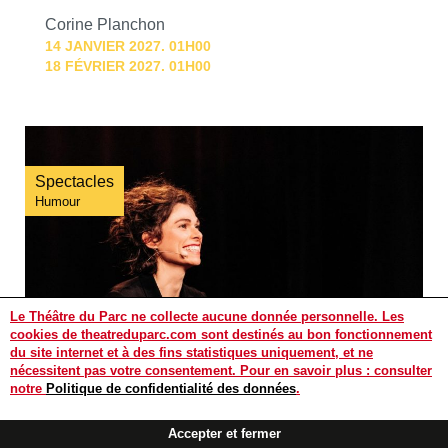
Corine Planchon
14 JANVIER 2027. 01H00
18 FÉVRIER 2027. 01H00
Spectacles
Humour
Le Théâtre du Parc ne collecte aucune donnée personnelle. Les
cookies de theatreduparc.com sont destinés au bon fonctionnement
du site internet et à des fins statistiques uniquement, et ne
nécessitent pas votre consentement. Pour en savoir plus : consulter
notre
Politique de confidentialité des données
.
Billetterie
Contact
Accepter et fermer