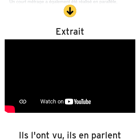
Un court métrage a également été réalisé en parallèle,
prolongeant cet univers.
Sur le plateau, des scènes du quotidien se mêlent à des
visions plus oniriques. Peu à peu, on prend conscience que
Extrait
le plastique fragmenté en micro et nano particules est
partout, souvent sans même s’en rendre compte.
Le spectacle, chorégraphié par Sandra Geco, invite à
réfléchir à nos habitudes et à la façon dont chacun peut agir
à son niveau.
Chorégraphie et direction artistique
: Sandra Geco ; Créé en
collaboration avec : Jean-Yves Phuong ;
Interprété
par
: Sandra Geco,
Jean-Yves Phuong, Nelly Pons et Chris Franco ;
Textes originaux
:
Nelly Pons ;
Musique
originale
: Chris Franco ;
Création lumière et
régisseur général
: Esteban Loirat ;
Costumes
: Alice Touvet ;
Aide
conception plastique
: Claire Camous
Ils l'ont vu, ils en parlent