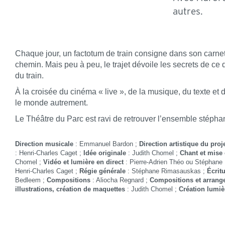
autres.
Chaque jour, un factotum de train consigne dans son carnet 
chemin. Mais peu à peu, le trajet dévoile les secrets de ce
du train.
À la croisée du cinéma « live », de la musique, du texte et 
le monde autrement.
Le Théâtre du Parc est ravi de retrouver l’ensemble stép
Direction musicale
: Emmanuel Bardon ;
Direction artistique du proj
: Henri-Charles Caget ;
Idée originale
: Judith Chomel ;
Chant et mise 
Chomel ;
Vidéo et lumière en direct
: Pierre-Adrien Théo ou Stéphan
Henri-Charles Caget ;
Régie générale
: Stéphane Rimasauskas ;
Écrit
Bedleem ;
Compositions
: Aliocha Regnard ;
Compositions et arran
illustrations, création de maquettes
: Judith Chomel ;
Création lumiè