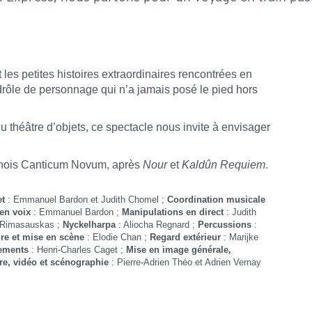
les petites histoires extraordinaires rencontrées en
 drôle de personnage qui n’a jamais posé le pied hors
du théâtre d’objets, ce spectacle nous invite à envisager
hanois Canticum Novum, après
Nour
et
Kaldûn Requiem
.
et
: Emmanuel Bardon et Judith Chomel ;
Coordination musicale
en voix
: Emmanuel Bardon ;
Manipulations en direct
: Judith
e Rimasauskas ;
Nyckelharpa
: Aliocha Regnard ;
Percussions
:
ure et mise en scène
: Elodie Chan ;
Regard extérieur
: Marijke
gements
: Henri-Charles Caget ;
Mise en image générale,
re, vidéo et scénographie
: Pierre-Adrien Théo et Adrien Vernay