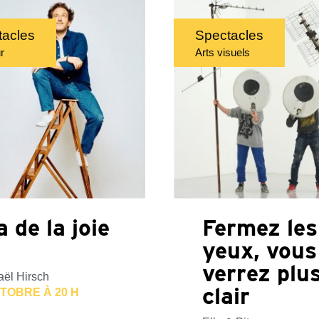
tacles
Spectacles
r
Arts visuels
a de la joie
Fermez les
yeux, vous
verrez plu
aël Hirsch
clair
TOBRE À 20 H