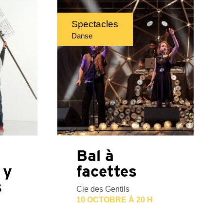
Spectacles
Danse
Bal à
 y
facettes
s
Cie des Gentils
10 OCTOBRE À 20 H