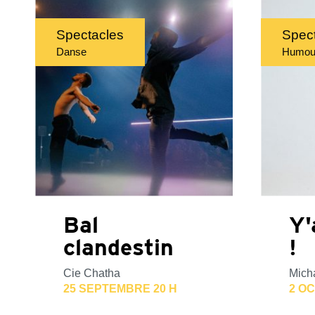
Spectacles
Spec
Danse
Humou
Bal
Y'
clandestin
!
Cie Chatha
Mich
25 SEPTEMBRE 20 H
2 OC