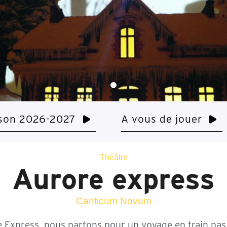
son 2026-2027
A vous de jouer
Théâtre
Aurore express
Canticum Novum
 Express, nous partons pour un voyage en train pa