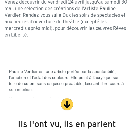
Venez découvrir du vendredi 24 avril jusqu'au samedi 30
mai, une sélection des créations de l'artiste Pauline
Verdier. Rendez-vous salle Dux les soirs de spectacles et
aux heures d’ouverture du théâtre (excepté les
mercredis après-midi), pour découvrir les œuvres Rêves
en Liberté.
Pauline Verdier est une artiste portée par la spontanéité,
l’émotion et l’éclat des couleurs. Elle peint à l’acrylique sur
toile de coton, sans esquisse préalable, laissant libre cours à
son intuition.
Ce qui la motive avant tout : créer des œuvres ouvertes,
propices à l’imagination, où chacun peut projeter sa propre
histoire. Son désir profond est d’éveiller les rêves, de raviver
l’imaginaire et de retrouver cette part d’enfance en chacun
Ils l'ont vu, ils en parlent
de nous.